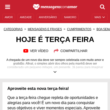
AMOR
AMIZADE
ANIVERSÁRIO
NAMORO
MAIS
SENTIMENTOS
LEGENDAS
DATAS ESPECIAIS
CATEGORIAS
MENSAGENS E FRASES
CUMPRIMENTOS
BOA SEM
UNIVERSO FEMININO
AUTOAJUDA
DESCULPAS
HOJE É TERÇA FEIRA
MENSAGENS E FRASES
MENSAGENS DE ANIVERSÁRIO
VER VÍDEO
COMPARTILHAR
ENTRETENIMENTO
FAMOSOS
BÍBLIA
A chegada de um novo dia deve ser sempre celebrada com muito amor e
gratidão. Afinal, o simples abrir dos olhos pela manhã deve ser
considerado um pequeno milagre, um presente. Já parou para imaginar
quantas possibilidades e mudanças podem ser feitas em um dia? Quantas
chances de começar e recomeçar estão sendo entregues na sua mão? Por
isso, não deixe para iniciar amanhã aquilo que você pretendia. Comece
agora! Receba estas possibilidades, e ainda mais: espalhe para as outras
pessoas também. Envie uma mensagem de carinho neste dia para as
Aproveite esta nova terça-feira!
pessoas que estão no seu coração e renove o dia delas também!
Que a terça-feira chegue repleta de oportunidades e
alegrias para você! É um novo dia para conquistar
seus objetivos e viver momentos especiais. Aproveite