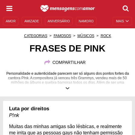
AMOR
AMIZADE
ANIVERSÁRIO
NAMORO
MAIS
SENTIMENTOS
LEGENDAS
DATAS ESPECIAIS
CATEGORIAS
FAMOSOS
MÚSICOS
ROCK
UNIVERSO FEMININO
AUTOAJUDA
DESCULPAS
FRASES DE PINK
MENSAGENS E FRASES
MENSAGENS DE ANIVERSÁRIO
COMPARTILHAR
ENTRETENIMENTO
FAMOSOS
BÍBLIA
Personalidade e autenticidade parecem ser só alguns dos pontos fortes da
cantora P!nk. A compositora já venceu três Grammys, vendeu mais de 50
milhões de álbuns e quebra barreiras todos os dias. Além de ser uma
grande influenciadora musical, P!nk ensina sobre respeito e força em seus
depoimentos.
08/09/1979
Luta por direitos
P!nk
Muitas das minhas amigas são lésbicas, e realmente
me irrita que as pessoas gays não tenham permissão