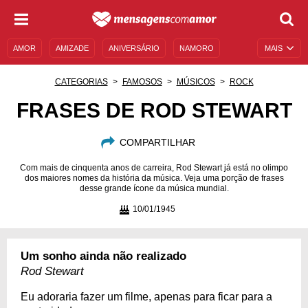
AMOR
AMIZADE
ANIVERSÁRIO
NAMORO
MAIS
SENTIMENTOS
LEGENDAS
DATAS ESPECIAIS
CATEGORIAS
FAMOSOS
MÚSICOS
ROCK
UNIVERSO FEMININO
AUTOAJUDA
DESCULPAS
FRASES DE ROD STEWART
MENSAGENS E FRASES
MENSAGENS DE ANIVERSÁRIO
COMPARTILHAR
ENTRETENIMENTO
FAMOSOS
BÍBLIA
Com mais de cinquenta anos de carreira, Rod Stewart já está no olimpo
dos maiores nomes da história da música. Veja uma porção de frases
desse grande ícone da música mundial.
10/01/1945
Um sonho ainda não realizado
Rod Stewart
Eu adoraria fazer um filme, apenas para ficar para a