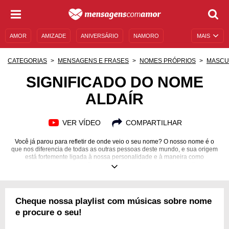
AMOR
AMIZADE
ANIVERSÁRIO
NAMORO
MAIS
SENTIMENTOS
LEGENDAS
DATAS ESPECIAIS
CATEGORIAS
MENSAGENS E FRASES
NOMES PRÓPRIOS
MASCU
UNIVERSO FEMININO
AUTOAJUDA
DESCULPAS
SIGNIFICADO DO NOME
ALDAÍR
MENSAGENS E FRASES
MENSAGENS DE ANIVERSÁRIO
ENTRETENIMENTO
FAMOSOS
BÍBLIA
VER VÍDEO
COMPARTILHAR
Você já parou para refletir de onde veio o seu nome? O nosso nome é o
que nos diferencia de todas as outras pessoas deste mundo, e sua origem
está fortemente ligada à nossa personalidade e à maneira como
compreendemos o mundo. O termo com o qual os seus pais escolheram te
chamar possui grande representatividade espiritual, sendo uma fonte de
força, caráter e direcionamento durante toda a sua vida! O nome Aldaír
certamente se enquadra neste caso, pois, sendo um nome muito
relacionado à tradição brasileira, carrega muitos significados fortes, únicos
Cheque nossa playlist com músicas sobre nome
e especiais! Confira as frases que personalizam o seu ser e se
surpreenda!
e procure o seu!