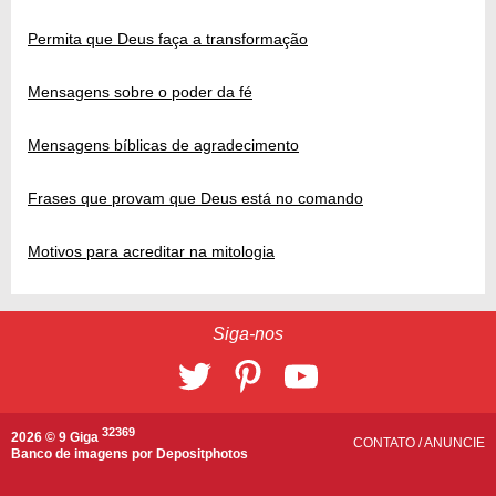
Permita que Deus faça a transformação
Mensagens sobre o poder da fé
Mensagens bíblicas de agradecimento
Frases que provam que Deus está no comando
Motivos para acreditar na mitologia
Siga-nos
32369
2026 © 9 Giga
CONTATO
/
ANUNCIE
Banco de imagens por
Depositphotos