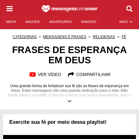
AMOR
AMIZADE
ANIVERSÁRIO
NAMORO
MAIS
SENTIMENTOS
LEGENDAS
DATAS ESPECIAIS
CATEGORIAS
MENSAGENS E FRASES
RELIGIOSAS
FÉ
UNIVERSO FEMININO
AUTOAJUDA
DESCULPAS
FRASES DE ESPERANÇA
EM DEUS
MENSAGENS E FRASES
MENSAGENS DE ANIVERSÁRIO
ENTRETENIMENTO
FAMOSOS
BÍBLIA
VER VÍDEO
COMPARTILHAR
Uma grande forma de fortalecer sua fé são as frases de esperança em
Deus. Estas mensagens são uma grande motivação para a vida. Não
basta apenas acreditar, é preciso exercer sua crença diariamente, com a
leitura da Palavra do Senhor. Acreditar em Seu poder são os primeiros
passos para uma nova vida. Conheça nossa seleção com as frases mais
inspiradoras!
Exercite sua fé por meio dessa playlist!