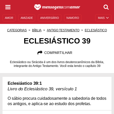
AMOR
AMIZADE
ANIVERSÁRIO
NAMORO
MAIS
SENTIMENTOS
LEGENDAS
DATAS ESPECIAIS
CATEGORIAS
BÍBLIA
ANTIGO TESTAMENTO
ECLESIÁSTICO
UNIVERSO FEMININO
AUTOAJUDA
DESCULPAS
ECLESIÁSTICO 39
MENSAGENS E FRASES
MENSAGENS DE ANIVERSÁRIO
COMPARTILHAR
ENTRETENIMENTO
FAMOSOS
BÍBLIA
Eclesiástico ou Sirácida é um dos livros deuterocanônicos da Bíblia,
integrante do Antigo Testamento. Você esta lendo o capítulo 39
Eclesiástico 39:1
Livro do Eclesiástico 39, versículo 1
O sábio procura cuidadosamente a sabedoria de todos
os antigos, e aplica-se ao estudo dos profetas.