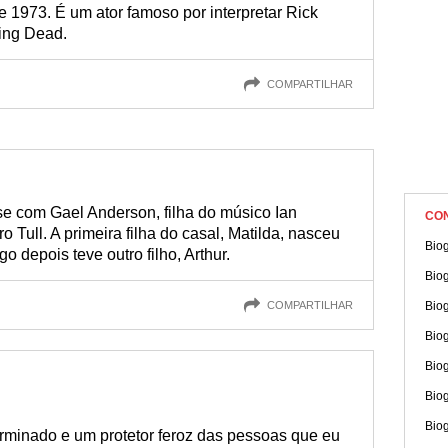
 1973. É um ator famoso por interpretar Rick
ing Dead.
COMPARTILHAR
e com Gael Anderson, filha do músico Ian
CO
 Tull. A primeira filha do casal, Matilda, nasceu
Bio
 depois teve outro filho, Arthur.
Biog
COMPARTILHAR
Bio
Bio
Biog
Biog
Bio
rminado e um protetor feroz das pessoas que eu