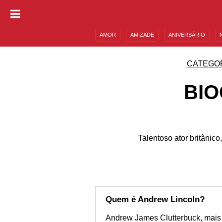
AMOR
AMIZADE
ANIVERSÁRIO
DESCULPAS
MENSAGENS E FRASES
CATEGO
BIO
Talentoso ator britâni
Quem é Andrew Lincoln?
Andrew James Clutterbuck, mais