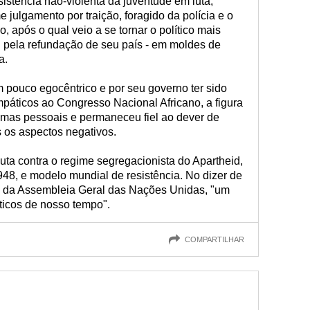
sistência não-violenta da juventude em luta,
ulgamento por traição, foragido da polícia e o
 após o qual veio a se tornar o político mais
 pela refundação de seu país - em moldes de
a.
m pouco egocêntrico e por seu governo ter sido
páticos ao Congresso Nacional Africano, a figura
mas pessoais e permaneceu fiel ao dever de
s os aspectos negativos.
uta contra o regime segregacionista do Apartheid,
1948, e modelo mundial de resistência. No dizer de
e da Assembleia Geral das Nações Unidas, "um
íticos de nosso tempo".
COMPARTILHAR