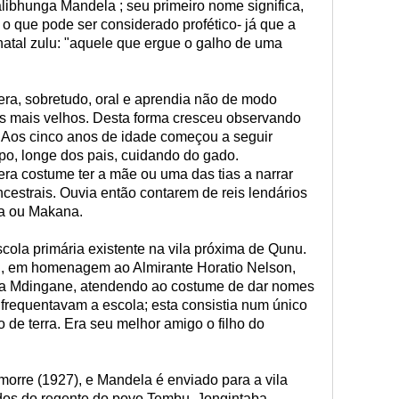
ibhunga Mandela ; seu primeiro nome significa,
 o que pode ser considerado profético- já que a
natal zulu: "aquele que ergue o galho de uma
era, sobretudo, oral e aprendia não de modo
s mais velhos. Desta forma cresceu observando
s. Aos cinco anos de idade começou a seguir
po, longe dos pais, cuidando do gado.
era costume ter a mãe ou uma das tias a narrar
ancestrais. Ouvia então contarem de reis lendários
a ou Makana.
cola primária existente na vila próxima de Qunu.
", em homenagem ao Almirante Horatio Nelson,
da Mdingane, atendendo ao costume de dar nomes
 frequentavam a escola; esta consistia num único
 de terra. Era seu melhor amigo o filho do
orre (1927), e Mandela é enviado para a vila
dos do regente do povo Tembu, Jongintaba