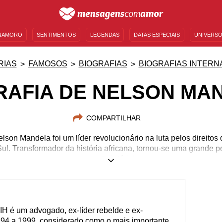
NAMORO
SENTIMENTOS
LEGENDAS
DATAS ESPECIAIS
UNIVERSO
MENSAGENS DE ANIVERSÁRIO
ENTRETENIMENTO
FAMOSOS
BÍBLIA
RIAS
FAMOSOS
BIOGRAFIAS
BIOGRAFIAS INTERN
RAFIA DE NELSON MA
COMPARTILHAR
son Mandela foi um líder revolucionário na luta pelos direitos 
Sul. Transformador da história africana, tornou-se uma grande
sua trajetória!
18/07/1918
06/12/2013
H é um advogado, ex-líder rebelde e ex-
1994 a 1999, considerado como o mais importante