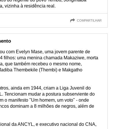
, vizinha à residência real.
COMPARTILHAR
mento
ou com Evelyn Mase, uma jovem parente de
er 4 filhos: uma menina chamada Makaziwe, morta
tra, que também recebeu o mesmo nome,
 Madiba Thembekile (Thembi) e Makgatho
utros, ainda em 1944, criam a Liga Juvenil do
. Tencionam mudar a postura subserviente do
çam o manifesto "Um homem, um voto" - onde
ncos dominam a 8 milhões de negros, além de
acional da ANCYL, e executivo nacional do CNA,