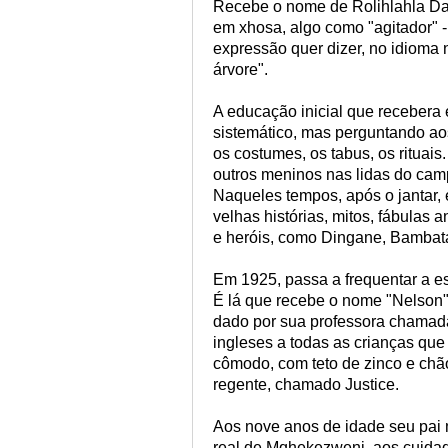
Recebe o nome de Rolihlahla Dal
em xhosa, algo como "agitador" -
expressão quer dizer, no idioma 
árvore".
A educação inicial que recebera 
sistemático, mas perguntando ao
os costumes, os tabus, os rituai
outros meninos nas lidas do cam
Naqueles tempos, após o jantar, 
velhas histórias, mitos, fábulas 
e heróis, como Dingane, Bambat
Em 1925, passa a frequentar a es
É lá que recebe o nome "Nelson
dado por sua professora chama
ingleses a todas as crianças que
cômodo, com teto de zinco e chão
regente, chamado Justice.
Aos nove anos de idade seu pai m
real de Mqhekezweni, aos cuida