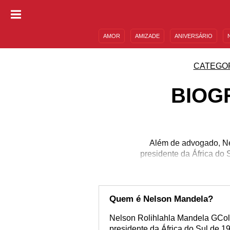
AMOR
AMIZADE
ANIVERSÁRIO
DESCULPAS
MENSAGENS E FRASES
CATEGO
BIOG
Além de advogado, Nel
presidente da África do 
Quem é Nelson Mandela?
Nelson Rolihlahla Mandela GColI
presidente da África do Sul de 