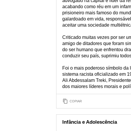
advogado na capital e líder da re
acabando como réu em um infame j
prisioneiro mais famoso do mundo,
galardoado em vida, responsável
aceitar uma sociedade multiétnic
Criticado muitas vezes por ser u
amigo de ditadores que foram sim
do ser humano que enfrentou dra
conduzir seu país, suprimiu todo
Foi o mais poderoso símbolo da l
sistema racista oficializado em 
Ali Abdessalam Treki, President
dos maiores líderes morais e pol
COPIAR
Infância e Adolescência