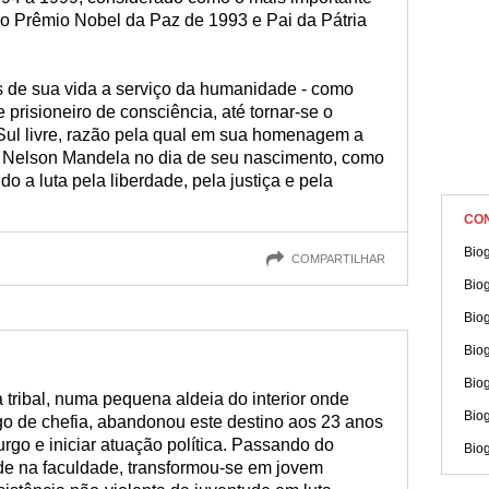
do Prêmio Nobel da Paz de 1993 e Pai da Pátria
 de sua vida a serviço da humanidade - como
prisioneiro de consciência, até tornar-se o
 Sul livre, razão pela qual em sua homenagem a
al Nelson Mandela no dia de seu nascimento, como
o a luta pela liberdade, pela justiça e pela
CO
Biog
COMPARTILHAR
Bio
Biog
Bio
Biog
tribal, numa pequena aldeia do interior onde
Bio
go de chefia, abandonou este destino aos 23 anos
rgo e iniciar atuação política. Passando do
Bio
elde na faculdade, transformou-se em jovem