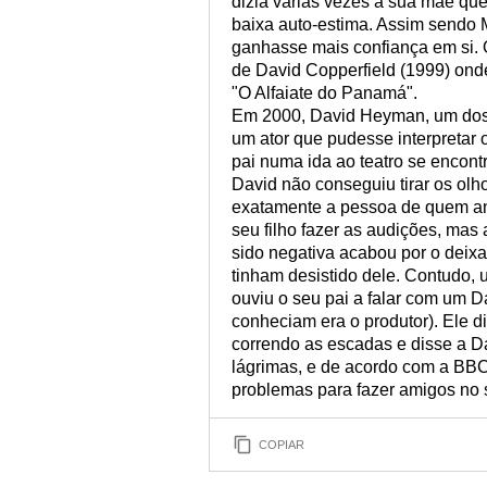
dizia várias vezes à sua mãe que
baixa auto-estima. Assim sendo 
ganhasse mais confiança em si. 
de David Copperfield (1999) onde
"O Alfaiate do Panamá".
Em 2000, David Heyman, um dos p
um ator que pudesse interpretar 
pai numa ida ao teatro se encon
David não conseguiu tirar os ol
exatamente a pessoa de quem an
seu filho fazer as audições, mas 
sido negativa acabou por o deixa
tinham desistido dele. Contudo,
ouviu o seu pai a falar com um D
conheciam era o produtor). Ele d
correndo as escadas e disse a Da
lágrimas, e de acordo com a BBC
problemas para fazer amigos no s
COPIAR