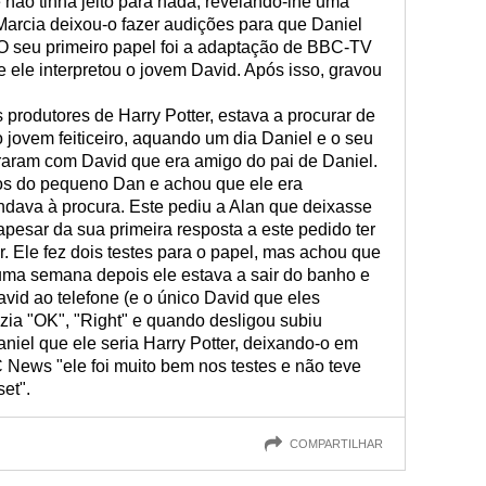
 não tinha jeito para nada, revelando-lhe uma
Marcia deixou-o fazer audições para que Daniel
O seu primeiro papel foi a adaptação de BBC-TV
 ele interpretou o jovem David. Após isso, gravou
rodutores de Harry Potter, estava a procurar de
o jovem feiticeiro, aquando um dia Daniel e o seu
traram com David que era amigo do pai de Daniel.
hos do pequeno Dan e achou que ele era
dava à procura. Este pediu a Alan que deixasse
apesar da sua primeira resposta a este pedido ter
r. Ele fez dois testes para o papel, mas achou que
 uma semana depois ele estava a sair do banho e
avid ao telefone (e o único David que eles
izia "OK", "Right" e quando desligou subiu
niel que ele seria Harry Potter, deixando-o em
 News "ele foi muito bem nos testes e não teve
et".
COMPARTILHAR