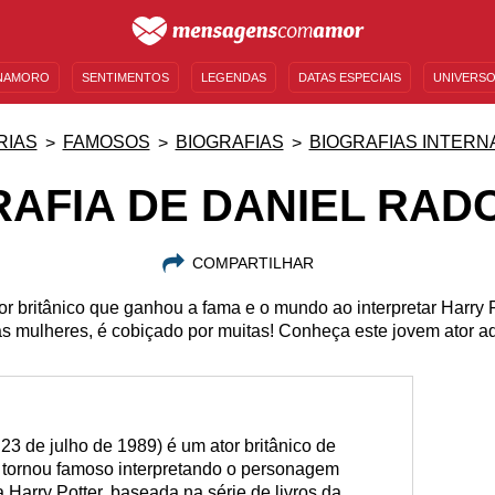
NAMORO
SENTIMENTOS
LEGENDAS
DATAS ESPECIAIS
UNIVERSO
MENSAGENS DE ANIVERSÁRIO
ENTRETENIMENTO
FAMOSOS
BÍBLIA
RIAS
FAMOSOS
BIOGRAFIAS
BIOGRAFIAS INTERN
AFIA DE DANIEL RAD
COMPARTILHAR
tor britânico que ganhou a fama e o mundo ao interpretar Harry P
s mulheres, é cobiçado por muitas! Conheça este jovem ator a
23 de julho de 1989) é um ator britânico de
e tornou famoso interpretando o personagem
a Harry Potter, baseada na série de livros da