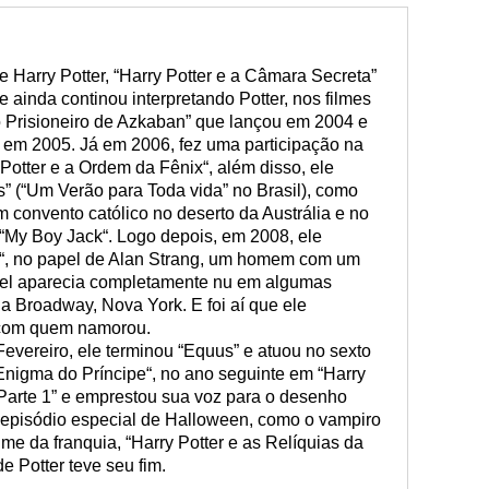
e Harry Potter, “Harry Potter e a Câmara Secreta”
e ainda continou interpretando Potter, nos filmes
o Prisioneiro de Azkaban” que lançou em 2004 e
” em 2005. Já em 2006, fez uma participação na
 Potter e a Ordem da Fênix“, além disso, ele
” (“Um Verão para Toda vida” no Brasil), como
 convento católico no deserto da Austrália e no
, “My Boy Jack“. Logo depois, em 2008, ele
us“, no papel de Alan Strang, um homem com um
niel aparecia completamente nu em algumas
a Broadway, Nova York. E foi aí que ele
, com quem namorou.
evereiro, ele terminou “Equus” e atuou no sexto
o Enigma do Príncipe“, no ano seguinte em “Harry
 Parte 1” e emprestou sua voz para o desenho
pisódio especial de Halloween, como o vampiro
me da franquia, “Harry Potter e as Relíquias da
de Potter teve seu fim.