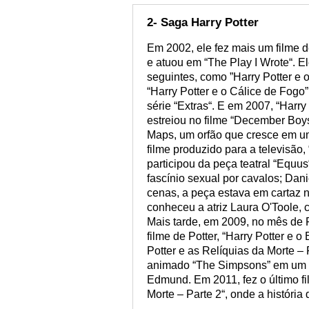
2- Saga Harry Potter
Em 2002, ele fez mais um filme d
e atuou em “The Play I Wrote“. El
seguintes, como ”Harry Potter e 
“Harry Potter e o Cálice de Fogo
série “Extras“. E em 2007, “Harry
estreiou no filme “December Boys
Maps, um orfão que cresce em um
filme produzido para a televisão
participou da peça teatral “Equ
fascínio sexual por cavalos; Da
cenas, a peça estava em cartaz n
conheceu a atriz Laura O'Toole
Mais tarde, em 2009, no mês de F
filme de Potter, “Harry Potter e 
Potter e as Relíquias da Morte –
animado “The Simpsons” em um e
Edmund. Em 2011, fez o último fil
Morte – Parte 2“, onde a história 