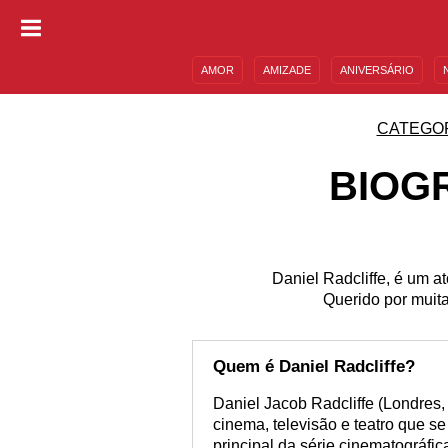
AMOR
AMIZADE
ANIVERSÁRIO
DESCULPAS
MENSAGENS E FRASES
CATEGO
BIOGR
Daniel Radcliffe, é um a
Querido por muita
Quem é Daniel Radcliffe?
Daniel Jacob Radcliffe (Londres, 
cinema, televisão e teatro que s
principal da série cinematográfic