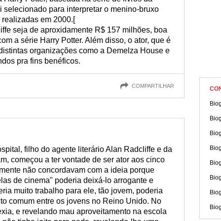
oi selecionado para interpretar o menino-bruxo
 realizadas em 2000.[
liffe seja de aproxidamente R$ 157 milhões, boa
com a série Harry Potter. Além disso, o ator, que é
 distintas organizações como a Demelza House e
dos pra fins benéficos.
COMPARTILHAR
CO
Biog
Bio
Bio
Bio
ital, filho do agente literário Alan Radcliffe e da
m, começou a ter vontade de ser ator aos cinco
Biog
emente não concordavam com a ideia porque
Biog
as de cinema" poderia deixá-lo arrogante e
ia muito trabalho para ele, tão jovem, poderia
Bio
ito comum entre os jovens no Reino Unido. No
Bio
lexia, e revelando mau aproveitamento na escola