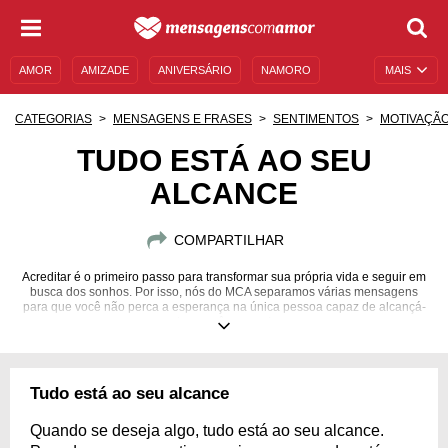
AMOR
AMIZADE
ANIVERSÁRIO
NAMORO
MAIS
SENTIMENTOS
LEGENDAS
DATAS ESPECIAIS
CATEGORIAS
MENSAGENS E FRASES
SENTIMENTOS
MOTIVAÇÃ
UNIVERSO FEMININO
AUTOAJUDA
DESCULPAS
TUDO ESTÁ AO SEU
ALCANCE
MENSAGENS E FRASES
MENSAGENS DE ANIVERSÁRIO
ENTRETENIMENTO
FAMOSOS
BÍBLIA
COMPARTILHAR
Acreditar é o primeiro passo para transformar sua própria vida e seguir em
busca dos sonhos. Por isso, nós do MCA separamos várias mensagens
para que você não perca a esperança na única pessoa capaz de alcançá-
los: você mesmo!
Tudo está ao seu alcance
Quando se deseja algo, tudo está ao seu alcance.