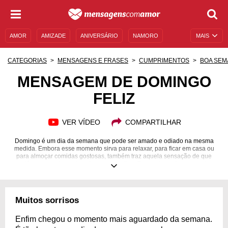
AMOR
AMIZADE
ANIVERSÁRIO
NAMORO
MAIS
SENTIMENTOS
LEGENDAS
DATAS ESPECIAIS
CATEGORIAS
MENSAGENS E FRASES
CUMPRIMENTOS
BOA SEM
UNIVERSO FEMININO
AUTOAJUDA
DESCULPAS
MENSAGEM DE DOMINGO
FELIZ
MENSAGENS E FRASES
MENSAGENS DE ANIVERSÁRIO
ENTRETENIMENTO
FAMOSOS
BÍBLIA
VER VÍDEO
COMPARTILHAR
Domingo é um dia da semana que pode ser amado e odiado na mesma
medida. Embora esse momento sirva para relaxar, para ficar em casa ou
para almoçar comidas gostosas, também traz aquela sensação de que
está quase na hora de voltar para a rotina. E quando ouvimos aquela
música do "Fantástico", programa da Rede Globo, então? Um desânimo
sem tamanho! Logo, para não ter essa parte da semana tomada por
negatividade, o melhor a se fazer é compartilhar uma mensagem de
domingo feliz, cheia de positividade, de afeto e de bons pensamentos.
Muitos sorrisos
Reconheça a importância de aproveitar essas horas de descanso e leve
essa mensagem para as pessoas que você mais ama.
Enfim chegou o momento mais aguardado da semana.