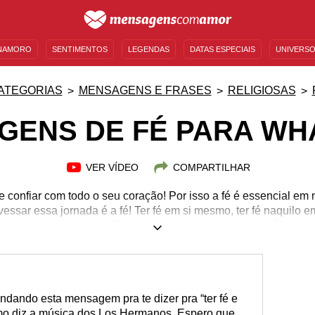
NAMORO
SENTIMENTOS
LEGENDAS
DATAS ESPECIAIS
UNIVERSO
MENSAGENS DE ANIVERSÁRIO
ENTRETENIMENTO
FAMOSOS
BÍBLIA
ATEGORIAS
MENSAGENS E FRASES
RELIGIOSAS
GENS DE FÉ PARA WH
VER VÍDEO
COMPARTILHAR
r e confiar com todo o seu coração! Por isso a fé é essencial em
essar essa jornada é a fé! Ter fé em si mesmo, ter fé naquilo em
oas que amamos e ter fé em nossos sonhos! Inspire a fé e espa
ndando esta mensagem pra te dizer pra “ter fé e
mo diz a música dos Los Hermanos. Espero que