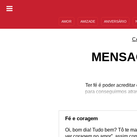
AMOR
AMIZADE
ANIVERSÁRIO
DESCULPAS
MENSAGENS E FRASES
C
MENSA
Ter fé é poder acredita
para conseguirmos atrav
nas pess
Fé e coragem
Oi, bom dia! Tudo bem? Tô te ma
ver coragem no amor”, assim co