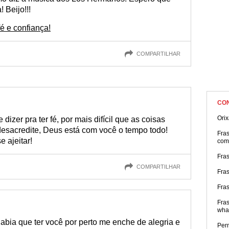
 Beijo!!!
é e confiança!
COMPARTILHAR
CO
Ori
izer pra ter fé, por mais difícil que as coisas
desacredite, Deus está com você o tempo todo!
Fra
e ajeitar!
com
Fra
COMPARTILHAR
Fras
Fras
Fras
wha
bia que ter você por perto me enche de alegria e
Per