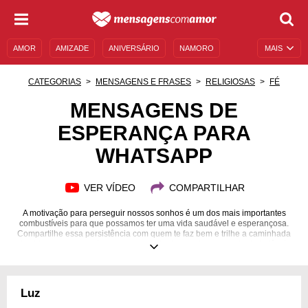
AMOR
AMIZADE
ANIVERSÁRIO
NAMORO
MAIS
SENTIMENTOS
LEGENDAS
DATAS ESPECIAIS
CATEGORIAS
MENSAGENS E FRASES
RELIGIOSAS
FÉ
UNIVERSO FEMININO
AUTOAJUDA
DESCULPAS
MENSAGENS DE
ESPERANÇA PARA
MENSAGENS E FRASES
MENSAGENS DE ANIVERSÁRIO
WHATSAPP
ENTRETENIMENTO
FAMOSOS
BÍBLIA
VER VÍDEO
COMPARTILHAR
A motivação para perseguir nossos sonhos é um dos mais importantes
combustíveis para que possamos ter uma vida saudável e esperançosa.
Compartilhe essa persistência com quem te faz bem e trilhe a caminhada
da vida com seus amigos, superando juntos qualquer eventual obstáculo
que possa aparecer!
Luz