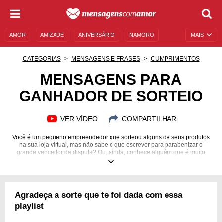
AMOR
AMIZADE
ANIVERSÁRIO
NAMORO
MAIS
SENTIMENTOS
LEGENDAS
DATAS ESPECIAIS
CATEGORIAS
MENSAGENS E FRASES
CUMPRIMENTOS
UNIVERSO FEMININO
AUTOAJUDA
DESCULPAS
MENSAGENS PARA
GANHADOR DE SORTEIO
MENSAGENS E FRASES
MENSAGENS DE ANIVERSÁRIO
ENTRETENIMENTO
FAMOSOS
BÍBLIA
VER VÍDEO
COMPARTILHAR
Você é um pequeno empreendedor que sorteou alguns de seus produtos
na sua loja virtual, mas não sabe o que escrever para parabenizar o
grande vencedor da disputa? Ou, ainda, conhece alguém que é muito
sortudo e acabou ganhando um sorteio que queria muito, mas também
não tem ideia do que enviar para celebrar o momento? Os seus problemas
acabaram. Aqui você vai encontrar várias mensagens para ganhador de
sorteio, seja naquela rifa que todo mundo do trabalho comprou, seja em
uma postagem do Instagram ou, até mesmo, na loteria! Compartilhe e,
Agradeça a sorte que te foi dada com essa
quem sabe, você poderá comemorar a chegada do prêmio junto ao
vencedor!
playlist