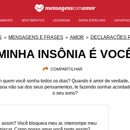
NAMORO
SENTIMENTOS
LEGENDAS
DATAS ESPECIAIS
UNIVERSO
MENSAGENS DE ANIVERSÁRIO
ENTRETENIMENTO
FAMOSOS
BÍBLIA
S
MENSAGENS E FRASES
AMOR
DECLARAÇÕES 
MINHA INSÔNIA É VOC
COMPARTILHAR
 quem você sonha todos os dias? Quando é amor de verdade
soa não sai dos seus pensamentos, te fazendo sonhar acordado.
o seu sono?
 assim? Você bloqueia meu ar, interrompe meu
 piscar. Como posso amar você tanto assim?