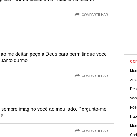
COMPARTILHAR
ao me deitar, peço a Deus para permitir que você
uanto durmo.
CO
Men
COMPARTILHAR
Amar
Desd
Você
Poe
, sempre imagino você ao meu lado. Pergunto-me
de!
Não
Men
COMPARTILHAR
Car