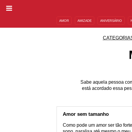
AMOR
AMIZADE
ANIVERSÁRIO
DESCULPAS
MENSAGENS E FRASES
CATEGORIA
Sabe aquela pessoa com
está acordado essa pes
Amor sem tamanho
Como pode um amor ser tão forte
sono, paralisa até mesmo o meu