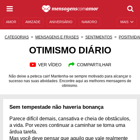
AMOR
AMIZADE
ANIVERSÁRIO
NAMORO
MAIS
SENTIMENTOS
LEGENDAS
DATAS ESPECIAIS
CATEGORIAS
MENSAGENS E FRASES
SENTIMENTOS
POSITIVID
UNIVERSO FEMININO
AUTOAJUDA
DESCULPAS
OTIMISMO DIÁRIO
MENSAGENS E FRASES
MENSAGENS DE ANIVERSÁRIO
VER VÍDEO
COMPARTILHAR
ENTRETENIMENTO
FAMOSOS
BÍBLIA
Não deixe a peteca cair! Mantenha-se sempre motivado para alcançar o
sucesso nas suas atividades. Encontre aqui as melhores mensagens de
otimismo.
Sem tempestade não haveria bonança
Parece difícil demais, cansativa e cheia de obstáculos,
a vida. Por vezes continuar a caminhar se torna uma
árdua tarefa.
Mas você deve pensar que aquilo que vale realmente