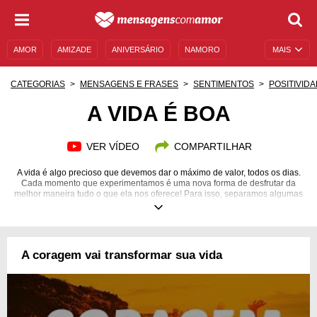
AMOR
AMIZADE
ANIVERSÁRIO
NAMORO
MAIS
SENTIMENTOS
LEGENDAS
DATAS ESPECIAIS
CATEGORIAS
MENSAGENS E FRASES
SENTIMENTOS
POSITIVID
UNIVERSO FEMININO
AUTOAJUDA
DESCULPAS
A VIDA É BOA
MENSAGENS E FRASES
MENSAGENS DE ANIVERSÁRIO
VER VÍDEO
COMPARTILHAR
ENTRETENIMENTO
FAMOSOS
BÍBLIA
A vida é algo precioso que devemos dar o máximo de valor, todos os dias.
Cada momento que experimentamos é uma nova forma de desfrutar da
melhor maneira tudo o que ela nos oferece! Para isso, separamos algumas
imagens inspiradoras para você. Confira e compartilhe com seus amigos.
A coragem vai transformar sua vida