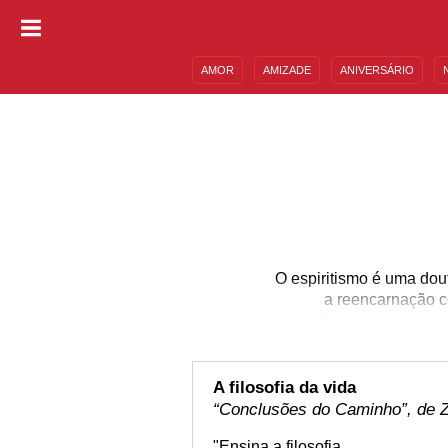
AMOR
AMIZADE
ANIVERSÁRIO
DESCULPAS
MENSAGENS E FRASES
O espiritismo é uma dout
a reencarnação co
entendimentos para que
poemas espíritas que i
sobre a vida de uma for
da vivência dos seres 
A filosofia da vida
“Conclusões do Caminho”, de Zi
"Ensina a filosofia