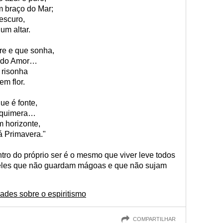
 braço do Mar;
 escuro,
um altar.
fre e que sonha,
m do Amor…
 risonha
em flor.
ue é fonte,
e quimera…
 horizonte,
á Primavera."
ro do próprio ser é o mesmo que viver leve todos
queles que não guardam mágoas e que não sujam
des sobre o espiritismo
COMPARTILHAR