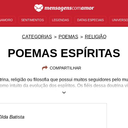
NAMORO
SENTIMENTOS
LEGENDAS
DATAS ESPECIAIS
UNIVERSO
MENSAGENS DE ANIVERSÁRIO
ENTRETENIMENTO
FAMOSOS
BÍBLIA
CATEGORIAS
POEMAS
RELIGIÃO
POEMAS ESPÍRITAS
COMPARTILHAR
rina, religião ou filosofia que possui muitos seguidores pelo m
mo intuito da evolução dos espíritos. Os fiéis dessa doutrina
 consigam ser pessoas melhores e, assim, evoluam como seres
nspiram diversas pessoas, e não somente as crentes dessa reli
ma geral, relacionamentos, adversidades, entre muitos outros 
humanos na Terra. Confira alguns poemas espíritas e encante-s
contida em cada estrofe!
lda Batista