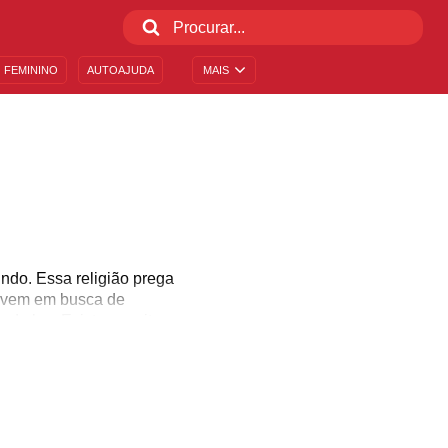
 FEMININO
AUTOAJUDA
MAIS
undo. Essa religião prega
 vivem em busca de
 de luz. Existem muitos
gião. Tais poemas falam
assuntos que fazem parte
e com a espiritualidade