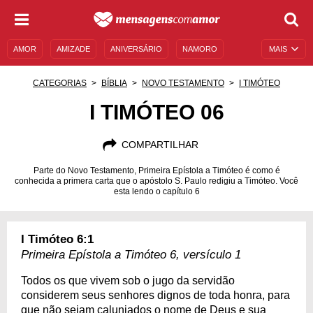
AMOR
AMIZADE
ANIVERSÁRIO
NAMORO
MAIS
SENTIMENTOS
LEGENDAS
DATAS ESPECIAIS
CATEGORIAS
BÍBLIA
NOVO TESTAMENTO
I TIMÓTEO
UNIVERSO FEMININO
AUTOAJUDA
DESCULPAS
I TIMÓTEO 06
MENSAGENS E FRASES
MENSAGENS DE ANIVERSÁRIO
COMPARTILHAR
ENTRETENIMENTO
FAMOSOS
BÍBLIA
Parte do Novo Testamento, Primeira Epístola a Timóteo é como é
conhecida a primera carta que o apóstolo S. Paulo redigiu a Timóteo. Você
esta lendo o capítulo 6
I Timóteo 6:1
Primeira Epístola a Timóteo 6, versículo 1
Todos os que vivem sob o jugo da servidão
considerem seus senhores dignos de toda honra, para
que não sejam caluniados o nome de Deus e sua