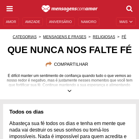
AMOR
AMIZADE
ANIVERSÁRIO
NAMORO
MAIS
SENTIMENTOS
LEGENDAS
DATAS ESPECIAIS
CATEGORIAS
MENSAGENS E FRASES
RELIGIOSAS
FÉ
UNIVERSO FEMININO
AUTOAJUDA
DESCULPAS
QUE NUNCA NOS FALTE FÉ
MENSAGENS E FRASES
MENSAGENS DE ANIVERSÁRIO
COMPARTILHAR
ENTRETENIMENTO
FAMOSOS
BÍBLIA
É difícil manter um sentimento de confiança quando tudo o que vemos ao
nosso redor é negativo, mas é justamente nesses momentos que você tem
que fortificar sua fé. Continue mantendo a sua esperança e alimentando
suas crenças. Assim seu coração estará sempre cheio de bons
sentimentos.
Todos os dias
Abasteça sua fé todos os dias e tenha em mente que
nada vai destruir os seus sonhos ou torná-los
impossíveis. Nada é impossível para quem acredita e