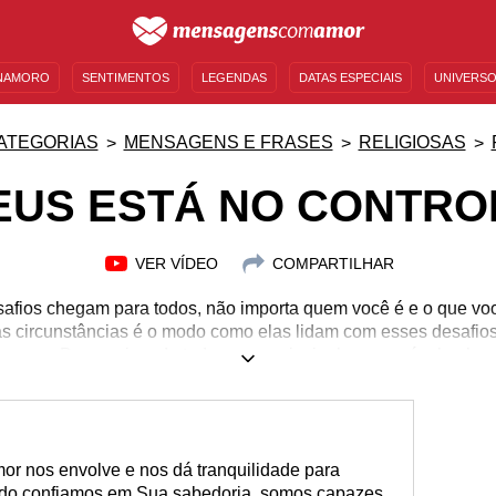
NAMORO
SENTIMENTOS
LEGENDAS
DATAS ESPECIAIS
UNIVERSO
MENSAGENS DE ANIVERSÁRIO
ENTRETENIMENTO
FAMOSOS
BÍBLIA
ATEGORIAS
MENSAGENS E FRASES
RELIGIOSAS
EUS ESTÁ NO CONTRO
VER VÍDEO
COMPARTILHAR
safios chegam para todos, não importa quem você é e o que voc
as circunstâncias é o modo como elas lidam com esses desafio
ocamos Deus acima de tudo, como principal responsável pela n
a ver que os problemas são mínimos e pequenos, afinal temo
eus é necessário para nutrir a nossa fé e a nossa vida, para
rre essa certeza e espalhe a outros, porque assim eles também 
imensurável.
r nos envolve e nos dá tranquilidade para
ando confiamos em Sua sabedoria, somos capazes