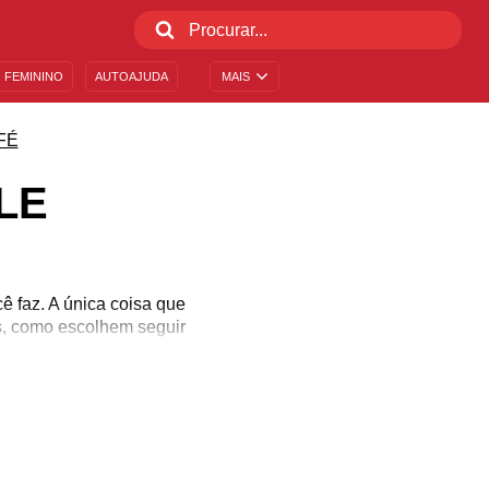
 FEMININO
AUTOAJUDA
MAIS
FÉ
LE
ê faz. A única coisa que
s, como escolhem seguir
ossa vida e pelo nosso
s Ele do nosso lado.
 continuarmos no caminho
sentirão essa força