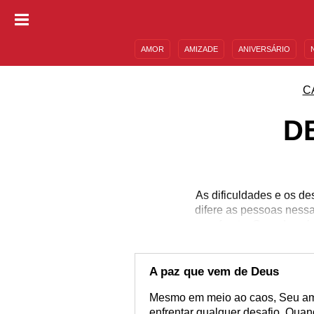
AMOR
AMIZADE
ANIVERSÁRIO
DESCULPAS
MENSAGENS E FRASES
C
D
As dificuldades e os de
difere as pessoas ness
em frente. Quando col
caminho, começamos 
Amparar-se no amor de D
que trilhamos! Aga
A paz que vem de Deus
Mesmo em meio ao caos, Seu amo
enfrentar qualquer desafio. Qu