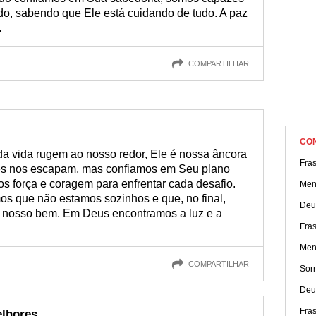
do, sabendo que Ele está cuidando de tudo. A paz
.
COMPARTILHAR
CO
 vida rugem ao nosso redor, Ele é nossa âncora
Fras
ões nos escapam, mas confiamos em Seu plano
os força e coragem para enfrentar cada desafio.
Men
s que não estamos sozinhos e que, no final,
Deu
o nosso bem. Em Deus encontramos a luz e a
Fras
Men
COMPARTILHAR
Sorr
Deu
Fras
elhores