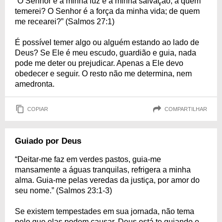
“O Senhor é a minha luz e a minha salvação; a quem
temerei? O Senhor é a força da minha vida; de quem
me recearei?” (Salmos 27:1)
É possível temer algo ou alguém estando ao lado de
Deus? Se Ele é meu escudo, guardião e guia, nada
pode me deter ou prejudicar. Apenas a Ele devo
obedecer e seguir. O resto não me determina, nem
amedronta.
COPIAR
COMPARTILHAR
Guiado por Deus
“Deitar-me faz em verdes pastos, guia-me
mansamente a águas tranquilas, refrigera a minha
alma. Guia-me pelas veredas da justiça, por amor do
seu nome.” (Salmos 23:1-3)
Se existem tempestades em sua jornada, não tema
pelo que elas podem causar. Deus está te guiando e