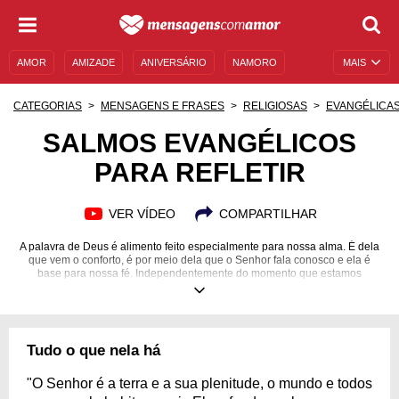
AMOR
AMIZADE
ANIVERSÁRIO
NAMORO
MAIS
SENTIMENTOS
LEGENDAS
DATAS ESPECIAIS
CATEGORIAS
MENSAGENS E FRASES
RELIGIOSAS
EVANGÉLICA
UNIVERSO FEMININO
AUTOAJUDA
DESCULPAS
SALMOS EVANGÉLICOS
PARA REFLETIR
MENSAGENS E FRASES
MENSAGENS DE ANIVERSÁRIO
ENTRETENIMENTO
FAMOSOS
BÍBLIA
VER VÍDEO
COMPARTILHAR
A palavra de Deus é alimento feito especialmente para nossa alma. É dela
que vem o conforto, é por meio dela que o Senhor fala conosco e ela é
base para nossa fé. Independentemente do momento que estamos
vivendo, sempre haverá salmos evangélicos para refletir, nos ajudar a
encontrar o melhor caminho a ser traçado e acalentar nosso espírito. Então
confie na Palavra, medite e descanse, afinal não importa a tormenta que
esteja te afligindo, a vitória é certa com o Senhor ao nosso lado. Se você
conhece alguém que esteja precisando ouvir uma palavra vinda dos céus,
Tudo o que nela há
compartilhe um dos salmos evangélicos para refletir que selecionamos e
ajude seu irmão de fé!
"O Senhor é a terra e a sua plenitude, o mundo e todos