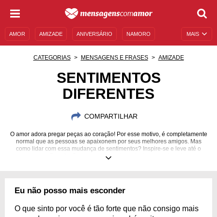
AMOR
AMIZADE
ANIVERSÁRIO
NAMORO
MAIS
SENTIMENTOS
LEGENDAS
DATAS ESPECIAIS
CATEGORIAS
MENSAGENS E FRASES
AMIZADE
UNIVERSO FEMININO
AUTOAJUDA
DESCULPAS
SENTIMENTOS
DIFERENTES
MENSAGENS E FRASES
MENSAGENS DE ANIVERSÁRIO
ENTRETENIMENTO
FAMOSOS
BÍBLIA
COMPARTILHAR
O amor adora pregar peças ao coração! Por esse motivo, é completamente
normal que as pessoas se apaixonem por seus melhores amigos. Mas
como lidar com essa mudança de sentimentos? Inspire-se e leve até o
coração reflexões para conseguir se declarar e arriscar!
Eu não posso mais esconder
O que sinto por você é tão forte que não consigo mais