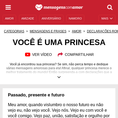
AMOR
AMIZADE
ANIVERSÁRIO
NAMORO
MAIS
SENTIMENTOS
LEGENDAS
DATAS ESPECIAIS
CATEGORIAS
MENSAGENS E FRASES
AMOR
DECLARAÇÕES RO
UNIVERSO FEMININO
AUTOAJUDA
DESCULPAS
VOCÊ É UMA PRINCESA
MENSAGENS E FRASES
MENSAGENS DE ANIVERSÁRIO
VER VÍDEO
COMPARTILHAR
ENTRETENIMENTO
FAMOSOS
BÍBLIA
Você já encontrou sua princesa? Se sim, não perca tempo e dedique
várias mensagens amorosas para ela! Afinal, qualquer princesa merece o
melhor tratamento do mundo! Então surpreenda-a com declarações que a
deixará de queixo caído.
Passado, presente e futuro
Meu amor, quando vislumbro o nosso futuro eu não
vejo eu, não vejo você. Vejo nós. Vejo eu com você e
você comigo. Vejo paz, união, satisfação e orgulho por