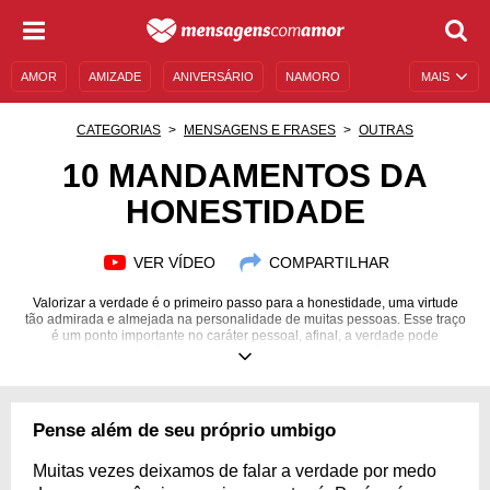
AMOR
AMIZADE
ANIVERSÁRIO
NAMORO
MAIS
SENTIMENTOS
LEGENDAS
DATAS ESPECIAIS
CATEGORIAS
MENSAGENS E FRASES
OUTRAS
UNIVERSO FEMININO
AUTOAJUDA
DESCULPAS
10 MANDAMENTOS DA
HONESTIDADE
MENSAGENS E FRASES
MENSAGENS DE ANIVERSÁRIO
ENTRETENIMENTO
FAMOSOS
BÍBLIA
VER VÍDEO
COMPARTILHAR
Valorizar a verdade é o primeiro passo para a honestidade, uma virtude
tão admirada e almejada na personalidade de muitas pessoas. Esse traço
é um ponto importante no caráter pessoal, afinal, a verdade pode
machucar, mas é a única capaz de libertar e deixar tudo às claras. Na
correria do dia a dia, muitas pessoas escolhem pela mentira, falando o que
os outros desejam ouvir para que não haja atritos, por isso é necessário
exaltar quem lhe diz a verdade, apesar de tudo. Confira esses 10
mandamentos de honestidade e saiba como você pode alcançar essa
Pense além de seu próprio umbigo
virtude por meio de pequenos hábitos do cotidiano.
Muitas vezes deixamos de falar a verdade por medo