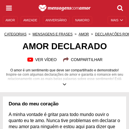
AMOR
AMIZADE
ANIVERSÁRIO
NAMORO
MAIS
SENTIMENTOS
LEGENDAS
DATAS ESPECIAIS
CATEGORIAS
MENSAGENS E FRASES
AMOR
DECLARAÇÕES RO
UNIVERSO FEMININO
AUTOAJUDA
DESCULPAS
AMOR DECLARADO
MENSAGENS E FRASES
MENSAGENS DE ANIVERSÁRIO
VER VÍDEO
COMPARTILHAR
ENTRETENIMENTO
FAMOSOS
BÍBLIA
O amor é um sentimento que deve ser compartilhado e demonstrado!
Inspire-se com algumas declarações de amor e garanta o romance em seu
relacionamento com as mais belas palavras sobre esse sentimento! Está
esperando o que para se declarar da melhor forma?
Dona do meu coração
A minha vontade é gritar para todo mundo ouvir o
quanto eu te amo. Nunca tive problemas em declarar o
meu amor para ninguém e estou aqui para dizer que