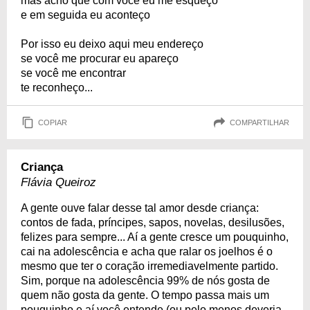
mas acho que com você eu me esqueço
e em seguida eu aconteço
Por isso eu deixo aqui meu endereço
se você me procurar eu apareço
se você me encontrar
te reconheço...
COPIAR
COMPARTILHAR
Criança
Flávia Queiroz
A gente ouve falar desse tal amor desde criança:
contos de fada, príncipes, sapos, novelas, desilusões,
felizes para sempre... Aí a gente cresce um pouquinho,
cai na adolescência e acha que ralar os joelhos é o
mesmo que ter o coração irremediavelmente partido.
Sim, porque na adolescência 99% de nós gosta de
quem não gosta da gente. O tempo passa mais um
pouquinho e aí você entende (ou pelo menos deveria