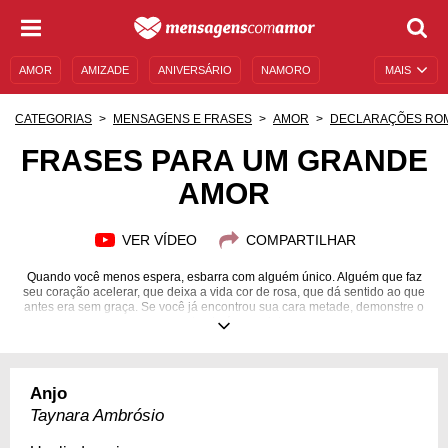
AMOR
AMIZADE
ANIVERSÁRIO
NAMORO
MAIS
SENTIMENTOS
LEGENDAS
DATAS ESPECIAIS
CATEGORIAS
MENSAGENS E FRASES
AMOR
DECLARAÇÕES RO
UNIVERSO FEMININO
AUTOAJUDA
DESCULPAS
FRASES PARA UM GRANDE
AMOR
MENSAGENS E FRASES
MENSAGENS DE ANIVERSÁRIO
ENTRETENIMENTO
FAMOSOS
BÍBLIA
VER VÍDEO
COMPARTILHAR
Quando você menos espera, esbarra com alguém único. Alguém que faz
seu coração acelerar, que deixa a vida cor de rosa, que dá sentido ao que
antes era sem graça. Se você já encontrou sua cara metade, demonstre o
quanto ela é especial.
Anjo
Taynara Ambrósio