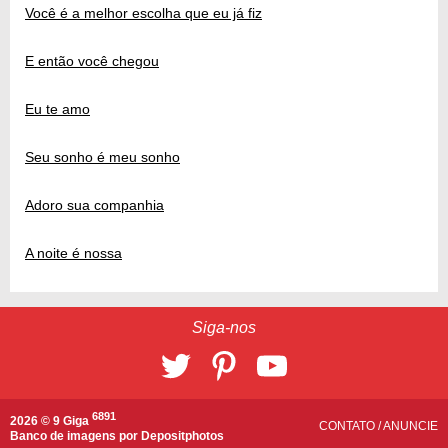
Você é a melhor escolha que eu já fiz
E então você chegou
Eu te amo
Seu sonho é meu sonho
Adoro sua companhia
A noite é nossa
Siga-nos
6891
2026 © 9 Giga
CONTATO
/
ANUNCIE
Banco de imagens por
Depositphotos