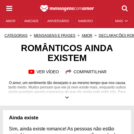
AMOR
AMIZADE
ANIVERSÁRIO
NAMORO
MAIS
SENTIMENTOS
LEGENDAS
DATAS ESPECIAIS
CATEGORIAS
MENSAGENS E FRASES
AMOR
DECLARAÇÕES RO
UNIVERSO FEMININO
AUTOAJUDA
DESCULPAS
ROMÂNTICOS AINDA
EXISTEM
MENSAGENS E FRASES
MENSAGENS DE ANIVERSÁRIO
ENTRETENIMENTO
FAMOSOS
BÍBLIA
VER VÍDEO
COMPARTILHAR
O amor, um sentimento tão desejado e ao mesmo tempo que nos causa
tanto medo. Muitos pensam que ele já nem existe mais, enquanto outros
ainda guardam aquela esperança de que ele ainda está entre nós. Para
todos os casos, inspire-se em nossas mensagens românticas e sinta o
amor mais perto de você!
Ainda existe
Sim, ainda existe romance! As pessoas não estão