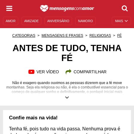
AMOR
AMIZADE
ANIVERSÁRIO
NAMORO
MAIS
SENTIMENTOS
LEGENDAS
DATAS ESPECIAIS
CATEGORIAS
MENSAGENS E FRASES
RELIGIOSAS
FÉ
UNIVERSO FEMININO
AUTOAJUDA
DESCULPAS
ANTES DE TUDO, TENHA
FÉ
MENSAGENS E FRASES
MENSAGENS DE ANIVERSÁRIO
ENTRETENIMENTO
FAMOSOS
BÍBLIA
VER VÍDEO
COMPARTILHAR
Não é exagero quando ouvimos as pessoas dizerem que a fé move
montanhas. Seja ela religiosa ou não, é ela o combustível essencial para o
começo de qualquer sonho e definitivamente, o pontapé inicial mais
efetivo que poderíamos cultivar ao decorrer de nossa vida. Como você
pratica sua fé? Está sempre confiante e esperançoso em relação as suas
metas e seus objetivos? Não desanime! Caso algum de seus planos não
ocorreu como seus planejamentos, lembre-se que você sempre pode
recomeçar e reavaliar os planos de sua trajetória. Aproveite, delicie-se com
Confie mais na vida!
cada nova descoberta, mesmo que tenha culminado em um erro. Tudo é
aprendizado! Confira nossas mensagens para que antes de tudo, você
tenha fé!
Tenha fé, pois tudo na vida passa. Nenhuma prova é