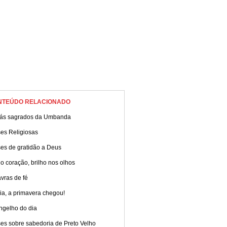
NTEÚDO RELACIONADO
xás sagrados da Umbanda
ses Religiosas
ses de gratidão a Deus
o coração, brilho nos olhos
vras de fé
ia, a primavera chegou!
ngelho do dia
es sobre sabedoria de Preto Velho