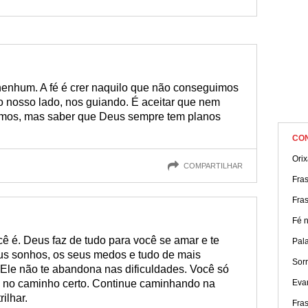
nenhum. A fé é crer naquilo que não conseguimos
o nosso lado, nos guiando. É aceitar que nem
remos, mas saber que Deus sempre tem planos
CO
Ori
COMPARTILHAR
Fra
Fra
Fé n
 é. Deus faz de tudo para você se amar e te
Pala
us sonhos, os seus medos e tudo de mais
Sorr
le não te abandona nas dificuldades. Você só
stá no caminho certo. Continue caminhando na
Eva
ilhar.
Fras