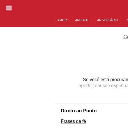
AMOR
AMIZADE
ANIVERSÁRIO
DESCULPAS
MENSAGENS E FRASES
C
Se você está procurand
aperfeiçoar sua espiritu
Direto ao Ponto
Frases de fé