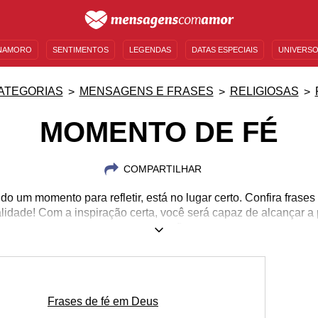
NAMORO
SENTIMENTOS
LEGENDAS
DATAS ESPECIAIS
UNIVERSO
MENSAGENS DE ANIVERSÁRIO
ENTRETENIMENTO
FAMOSOS
BÍBLIA
ATEGORIAS
MENSAGENS E FRASES
RELIGIOSAS
MOMENTO DE FÉ
COMPARTILHAR
o um momento para refletir, está no lugar certo. Confira frases 
alidade! Com a inspiração certa, você será capaz de alcançar a 
seu coração.
Frases de fé em Deus