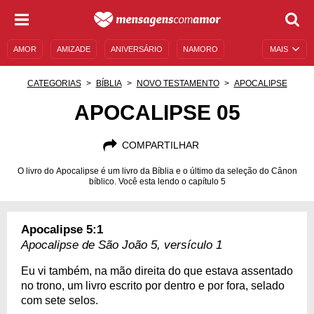
AMOR
AMIZADE
ANIVERSÁRIO
NAMORO
MAIS
SENTIMENTOS
LEGENDAS
DATAS ESPECIAIS
CATEGORIAS
BÍBLIA
NOVO TESTAMENTO
APOCALIPSE
UNIVERSO FEMININO
AUTOAJUDA
DESCULPAS
APOCALIPSE 05
MENSAGENS E FRASES
MENSAGENS DE ANIVERSÁRIO
COMPARTILHAR
ENTRETENIMENTO
FAMOSOS
BÍBLIA
O livro do Apocalipse é um livro da Bíblia e o último da seleção do Cânon
bíblico. Você esta lendo o capítulo 5
Apocalipse 5:1
Apocalipse de São João 5, versículo 1
Eu vi também, na mão direita do que estava assentado
no trono, um livro escrito por dentro e por fora, selado
com sete selos.