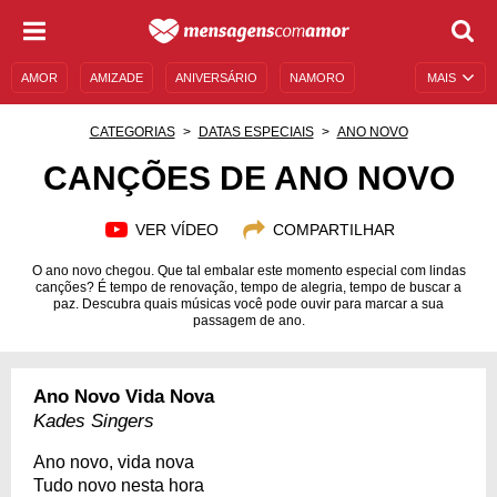
AMOR
AMIZADE
ANIVERSÁRIO
NAMORO
MAIS
SENTIMENTOS
LEGENDAS
DATAS ESPECIAIS
CATEGORIAS
DATAS ESPECIAIS
ANO NOVO
UNIVERSO FEMININO
AUTOAJUDA
DESCULPAS
CANÇÕES DE ANO NOVO
MENSAGENS E FRASES
MENSAGENS DE ANIVERSÁRIO
VER VÍDEO
COMPARTILHAR
ENTRETENIMENTO
FAMOSOS
BÍBLIA
O ano novo chegou. Que tal embalar este momento especial com lindas
canções? É tempo de renovação, tempo de alegria, tempo de buscar a
paz. Descubra quais músicas você pode ouvir para marcar a sua
passagem de ano.
Ano Novo Vida Nova
Kades Singers
Ano novo, vida nova
Tudo novo nesta hora