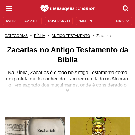
AMOR
AMIZADE
ANIVERSÁRIO
NAMORO
MAIS
SENTIMENTOS
LEGENDAS
DATAS ESPECIAIS
Zacarias
CATEGORIAS
BÍBLIA
ANTIGO TESTAMENTO
UNIVERSO FEMININO
AUTOAJUDA
DESCULPAS
Zacarias no Antigo Testamento da
MENSAGENS E FRASES
MENSAGENS DE ANIVERSÁRIO
Bíblia
ENTRETENIMENTO
FAMOSOS
BÍBLIA
Na Bíblia, Zacarias é citado no Antigo Testamento como
um profeta muito conhecido. Também é citado no Alcorão,
o livro sagrado dos muçulmanos, onde é considerado o
protetor de Isa (que iguala-se a Maria, mãe de Jesus).
Nascido na Babilônia, ele era de uma família em que
basicamente todos os membros eram sacerdotes. Zacarias
e sua família estavam entre os milhares de exilados da
Babilônia que foram para Israel. No livro de Zacarias, fica
claro que esse foi um período muito significativo na vida do
povo judeu, em que eles tiveram a permissão para voltar a