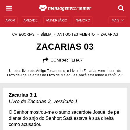
AMOR
AMIZADE
ANIVERSÁRIO
NAMORO
MAIS
SENTIMENTOS
LEGENDAS
DATAS ESPECIAIS
CATEGORIAS
BÍBLIA
ANTIGO TESTAMENTO
ZACARIAS
UNIVERSO FEMININO
AUTOAJUDA
DESCULPAS
ZACARIAS 03
MENSAGENS E FRASES
MENSAGENS DE ANIVERSÁRIO
COMPARTILHAR
ENTRETENIMENTO
FAMOSOS
BÍBLIA
Um dos livros do Antigo Testamento, o Livro de Zacarias vem depois do
Livro de Ageu e antes do Livro de Malaquias. Você esta lendo o capítulo 3
Zacarias 3:1
Livro de Zacarias 3, versículo 1
O Senhor mostrou-me o sumo sacerdote Josué, de pé
diante do anjo do Senhor; Satã estava à sua direita
como acusador.