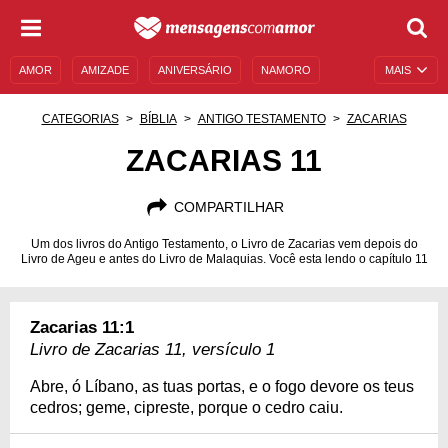
AMOR
AMIZADE
ANIVERSÁRIO
NAMORO
MAIS
SENTIMENTOS
LEGENDAS
DATAS ESPECIAIS
CATEGORIAS
BÍBLIA
ANTIGO TESTAMENTO
ZACARIAS
UNIVERSO FEMININO
AUTOAJUDA
DESCULPAS
ZACARIAS 11
MENSAGENS E FRASES
MENSAGENS DE ANIVERSÁRIO
COMPARTILHAR
ENTRETENIMENTO
FAMOSOS
BÍBLIA
Um dos livros do Antigo Testamento, o Livro de Zacarias vem depois do
Livro de Ageu e antes do Livro de Malaquias. Você esta lendo o capítulo 11
Zacarias 11:1
Livro de Zacarias 11, versículo 1
Abre, ó Líbano, as tuas portas, e o fogo devore os teus
cedros; geme, cipreste, porque o cedro caiu.