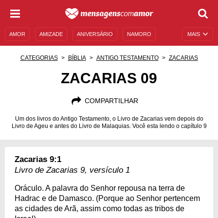
AMOR
AMIZADE
ANIVERSÁRIO
NAMORO
MAIS
SENTIMENTOS
LEGENDAS
DATAS ESPECIAIS
CATEGORIAS
BÍBLIA
ANTIGO TESTAMENTO
ZACARIAS
UNIVERSO FEMININO
AUTOAJUDA
DESCULPAS
ZACARIAS 09
MENSAGENS E FRASES
MENSAGENS DE ANIVERSÁRIO
COMPARTILHAR
ENTRETENIMENTO
FAMOSOS
BÍBLIA
Um dos livros do Antigo Testamento, o Livro de Zacarias vem depois do
Livro de Ageu e antes do Livro de Malaquias. Você esta lendo o capítulo 9
Zacarias 9:1
Livro de Zacarias 9, versículo 1
Oráculo. A palavra do Senhor repousa na terra de
Hadrac e de Damasco. (Porque ao Senhor pertencem
as cidades de Arã, assim como todas as tribos de