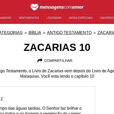
NAMORO
SENTIMENTOS
LEGENDAS
DATAS ESPECIAIS
UNIVERSO
MENSAGENS DE ANIVERSÁRIO
ENTRETENIMENTO
FAMOSOS
BÍBLIA
ATEGORIAS
BÍBLIA
ANTIGO TESTAMENTO
ZACARI
ZACARIAS 10
COMPARTILHAR
igo Testamento, o Livro de Zacarias vem depois do Livro de Age
Malaquias. Você esta lendo o capítulo 10
 1
po das águas tardias. O Senhor faz brilhar o
ara todos e ao homem a vegetação do campo.