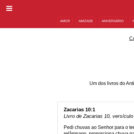
AMOR
AMIZADE
ANIVERSÁRIO
DESCULPAS
MENSAGENS E FRASES
C
Um dos livros do Ant
Zacarias 10:1
Livro de Zacarias 10, versículo
Pedi chuvas ao Senhor para o tem
relâmpago, proporciona chuva p