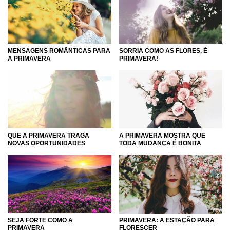
frases cheias de positividade, amor pela natureza e
valorização do que existe de melhor nesta estação do ano.
Compartilhe com as pessoas que amam a primavera tanto
MENSAGENS ROMÂNTICAS PARA
SORRIA COMO AS FLORES, É
quanto você ou conquiste as pessoas que ainda não são
A PRIMAVERA
PRIMAVERA!
as maiores fãs dessa estação. Assim como você, elas
descobrirão que a primavera vai além das flores e do clima
agradável.
Nesta categoria, você vai encontrar mensagens que te
motivam a enxergar o melhor dos seus dias!
QUE A PRIMAVERA TRAGA
A PRIMAVERA MOSTRA QUE
NOVAS OPORTUNIDADES
TODA MUDANÇA É BONITA
SEJA FORTE COMO A
PRIMAVERA: A ESTAÇÃO PARA
PRIMAVERA
FLORESCER