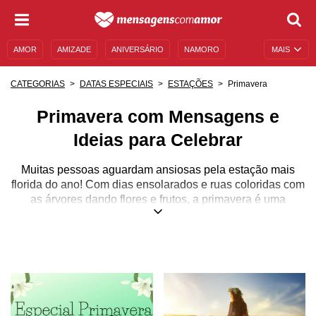
AMOR
AMIZADE
ANIVERSÁRIO
NAMORO
MAIS
SENTIMENTOS
LEGENDAS
DATAS ESPECIAIS
Primavera
CATEGORIAS
DATAS ESPECIAIS
ESTAÇÕES
UNIVERSO FEMININO
AUTOAJUDA
DESCULPAS
Primavera com Mensagens e
MENSAGENS E FRASES
MENSAGENS DE ANIVERSÁRIO
Ideias para Celebrar
ENTRETENIMENTO
FAMOSOS
BÍBLIA
Muitas pessoas aguardam ansiosas pela estação mais
florida do ano! Com dias ensolarados e ruas coloridas com
as árvores dando flores e frutos, a primavera é uma
estação romântica e especial.
No Hemisfério Norte, esse período do ano é conhecido
como primavera austral e acontece do dia 20 de março até
o dia 21 de junho.
No caso do Hemisfério Sul, onde o Brasil está localizado,