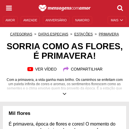
AMOR
AMIZADE
ANIVERSÁRIO
NAMORO
MAIS
SENTIMENTOS
LEGENDAS
DATAS ESPECIAIS
CATEGORIAS
DATAS ESPECIAIS
ESTAÇÕES
PRIMAVERA
UNIVERSO FEMININO
AUTOAJUDA
DESCULPAS
SORRIA COMO AS FLORES,
É PRIMAVERA!
MENSAGENS E FRASES
MENSAGENS DE ANIVERSÁRIO
ENTRETENIMENTO
FAMOSOS
BÍBLIA
VER VÍDEO
COMPARTILHAR
Com a primavera, a vida ganha mais brilho. Os caminhos se enfeitam com
um paleta infinita de cores e aromas, os sentimentos florescem como as
sementes e o clima envolve quem tira proveito da época. É a estação que
transforma e altera tudo aquilo que realmente precisa de mudança. Viva
com intensidade
Mil flores
É primavera, época de flores e cores! O momento do