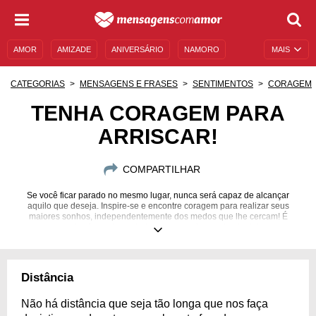
AMOR
AMIZADE
ANIVERSÁRIO
NAMORO
MAIS
SENTIMENTOS
LEGENDAS
DATAS ESPECIAIS
CATEGORIAS
MENSAGENS E FRASES
SENTIMENTOS
CORAGEM
UNIVERSO FEMININO
AUTOAJUDA
DESCULPAS
TENHA CORAGEM PARA
ARRISCAR!
MENSAGENS E FRASES
MENSAGENS DE ANIVERSÁRIO
ENTRETENIMENTO
FAMOSOS
BÍBLIA
COMPARTILHAR
Se você ficar parado no mesmo lugar, nunca será capaz de alcançar
aquilo que deseja. Inspire-se e encontre coragem para realizar seus
maiores sonhos, independentemente dos medos que lhe cercam! É
preciso força de vontade para se arriscar o bastante!
Distância
Não há distância que seja tão longa que nos faça