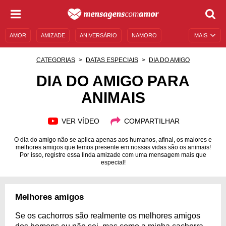
AMOR
AMIZADE
ANIVERSÁRIO
NAMORO
MAIS
SENTIMENTOS
LEGENDAS
DATAS ESPECIAIS
CATEGORIAS
DATAS ESPECIAIS
DIA DO AMIGO
UNIVERSO FEMININO
AUTOAJUDA
DESCULPAS
DIA DO AMIGO PARA
ANIMAIS
MENSAGENS E FRASES
MENSAGENS DE ANIVERSÁRIO
ENTRETENIMENTO
FAMOSOS
BÍBLIA
VER VÍDEO
COMPARTILHAR
O dia do amigo não se aplica apenas aos humanos, afinal, os maiores e
melhores amigos que temos presente em nossas vidas são os animais!
Por isso, registre essa linda amizade com uma mensagem mais que
especial!
Melhores amigos
Se os cachorros são realmente os melhores amigos