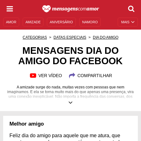
AMOR
AMIZADE
ANIVERSÁRIO
NAMORO
MAIS
SENTIMENTOS
LEGENDAS
DATAS ESPECIAIS
CATEGORIAS
DATAS ESPECIAIS
DIA DO AMIGO
UNIVERSO FEMININO
AUTOAJUDA
DESCULPAS
MENSAGENS DIA DO
AMIGO DO FACEBOOK
MENSAGENS E FRASES
MENSAGENS DE ANIVERSÁRIO
ENTRETENIMENTO
FAMOSOS
BÍBLIA
VER VÍDEO
COMPARTILHAR
A amizade surge do nada, muitas vezes com pessoas que nem
imaginamos. E ela se torna muito mais do que apenas uma presença, vira
uma conexão inexplicável. Não importa a frequência das conversas, dos
encontros, muito menos a distância, vocês sabem que podem contar com o
outro
Melhor amigo
Feliz dia do amigo para aquele que me atura, que