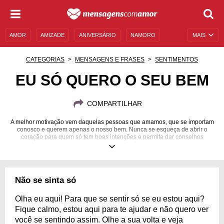
AMOR
AMIZADE
ANIVERSÁRIO
NAMORO
MAIS
SENTIMENTOS
LEGENDAS
DATAS ESPECIAIS
CATEGORIAS
MENSAGENS E FRASES
SENTIMENTOS
UNIVERSO FEMININO
AUTOAJUDA
DESCULPAS
EU SÓ QUERO O SEU BEM
MENSAGENS E FRASES
MENSAGENS DE ANIVERSÁRIO
COMPARTILHAR
ENTRETENIMENTO
FAMOSOS
BÍBLIA
A melhor motivação vem daquelas pessoas que amamos, que se importam
conosco e querem apenas o nosso bem. Nunca se esqueça de abrir o
coração para quem só tem boas intenções e permita dar conselhos
também para quem você gosta!
Não se sinta só
Olha eu aqui! Para que se sentir só se eu estou aqui?
Fique calmo, estou aqui para te ajudar e não quero ver
você se sentindo assim. Olhe a sua volta e veja