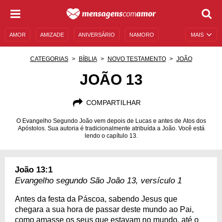
AMOR
AMIZADE
ANIVERSÁRIO
NAMORO
MAIS
SENTIMENTOS
LEGENDAS
DATAS ESPECIAIS
CATEGORIAS
BÍBLIA
NOVO TESTAMENTO
JOÃO
UNIVERSO FEMININO
AUTOAJUDA
DESCULPAS
JOÃO 13
MENSAGENS E FRASES
MENSAGENS DE ANIVERSÁRIO
COMPARTILHAR
ENTRETENIMENTO
FAMOSOS
BÍBLIA
O Evangelho Segundo João vem depois de Lucas e antes de Atos dos
Apóstolos. Sua autoria é tradicionalmente atribuída a João. Você está
lendo o capítulo 13.
João 13:1
Evangelho segundo São João 13, versículo 1
Antes da festa da Páscoa, sabendo Jesus que
chegara a sua hora de passar deste mundo ao Pai,
como amasse os seus que estavam no mundo, até o