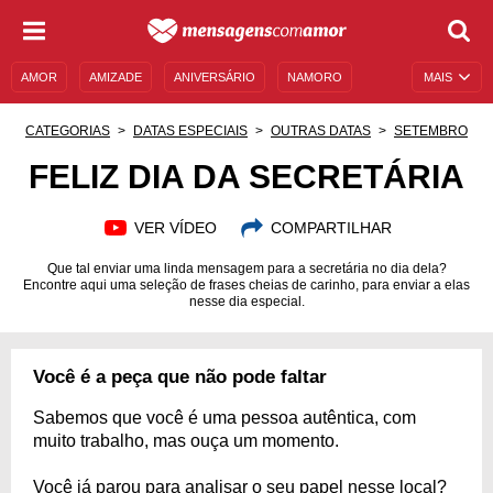
AMOR
AMIZADE
ANIVERSÁRIO
NAMORO
MAIS
SENTIMENTOS
LEGENDAS
DATAS ESPECIAIS
CATEGORIAS
DATAS ESPECIAIS
OUTRAS DATAS
SETEMBRO
UNIVERSO FEMININO
AUTOAJUDA
DESCULPAS
FELIZ DIA DA SECRETÁRIA
MENSAGENS E FRASES
MENSAGENS DE ANIVERSÁRIO
VER VÍDEO
COMPARTILHAR
ENTRETENIMENTO
FAMOSOS
BÍBLIA
Que tal enviar uma linda mensagem para a secretária no dia dela?
Encontre aqui uma seleção de frases cheias de carinho, para enviar a elas
nesse dia especial.
Você é a peça que não pode faltar
Sabemos que você é uma pessoa autêntica, com
muito trabalho, mas ouça um momento.
Você já parou para analisar o seu papel nesse local?