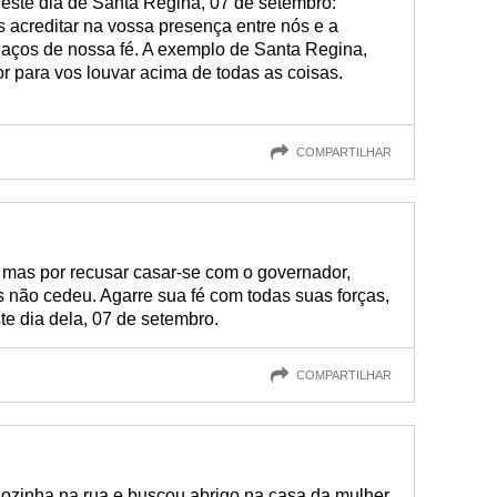
ste dia de Santa Regina, 07 de setembro:
 acreditar na vossa presença entre nós e a
 laços de nossa fé. A exemplo de Santa Regina,
r para vos louvar acima de todas as coisas.
COMPARTILHAR
mas por recusar casar-se com o governador,
as não cedeu. Agarre sua fé com todas suas forças,
e dia dela, 07 de setembro.
COMPARTILHAR
sozinha na rua e buscou abrigo na casa da mulher