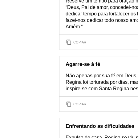
Reserve um tempo para oração ne
“Deus, Pai de amor, concedei-nos
dedicar tempo para fortalecer os
fazei-nos dedicar todo nosso amo
Amém.”
COPIAR
Agarre-se à fé
Não apenas por sua fé em Deus, 
Regina foi torturada por dias, m
inspire-se com Santa Regina nest
COPIAR
Enfrentando as dificuldades
Expulsa de casa, Regina se viu 