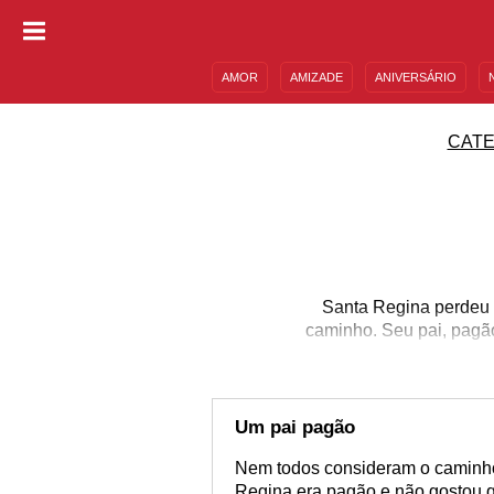
AMOR
AMIZADE
ANIVERSÁRIO
DESCULPAS
MENSAGENS E FRASES
CATE
Santa Regina perdeu 
caminho. Seu pai, pagão
morar com a moça que 
devoção de Regina,
principalmente, a re
mantendo sempre a
Um pai pagão
Cristian
Nem todos consideram o caminh
Regina era pagão e não gostou q