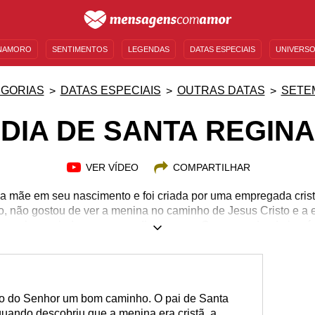
NAMORO
SENTIMENTOS
LEGENDAS
DATAS ESPECIAIS
UNIVERSO
MENSAGENS DE ANIVERSÁRIO
ENTRETENIMENTO
FAMOSOS
BÍBLIA
GORIAS
DATAS ESPECIAIS
OUTRAS DATAS
SETE
DIA DE SANTA REGINA
VER VÍDEO
COMPARTILHAR
a mãe em seu nascimento e foi criada por uma empregada crist
, não gostou de ver a menina no caminho de Jesus Cristo e a e
a criou e ajudava como podia na casa. O governador do impér
 foi atrás dela. Apaixonou-se por ela, mas a moça se recusou a
negar Jesus. Por muitos dias ela sofreu todo tipo de tortura, mas
 sua fé. Sua força e bravura foram exemplos para muitos que
ismo. Conheça mais sobre a trajetória de Santa Regina e sua pro
o do Senhor um bom caminho. O pai de Santa
uando descobriu que a menina era cristã, a