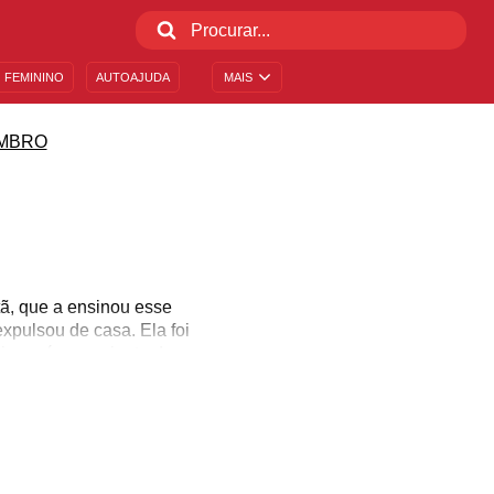
 FEMININO
AUTOAJUDA
MAIS
MBRO
ã, que a ensinou esse
xpulsou de casa. Ela foi
io na época, ciente da
 juntar-se a ele e,
 resistiu bravamente,
 se converteram ao
va de fé.