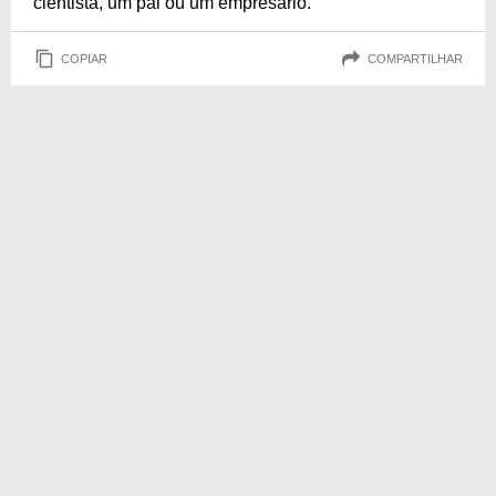
cientista, um pai ou um empresário.
COPIAR
COMPARTILHAR