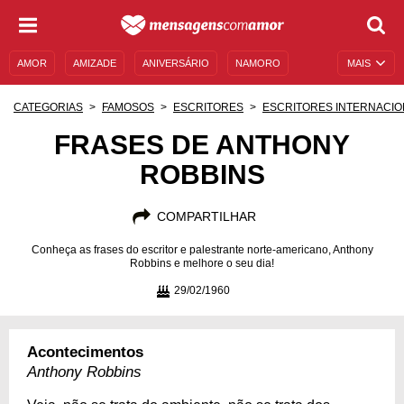
AMOR
AMIZADE
ANIVERSÁRIO
NAMORO
MAIS
SENTIMENTOS
LEGENDAS
DATAS ESPECIAIS
CATEGORIAS
FAMOSOS
ESCRITORES
ESCRITORES INTERNACIO
UNIVERSO FEMININO
AUTOAJUDA
DESCULPAS
FRASES DE ANTHONY
ROBBINS
MENSAGENS E FRASES
MENSAGENS DE ANIVERSÁRIO
ENTRETENIMENTO
FAMOSOS
BÍBLIA
COMPARTILHAR
Conheça as frases do escritor e palestrante norte-americano, Anthony
Robbins e melhore o seu dia!
29/02/1960
Acontecimentos
Anthony Robbins