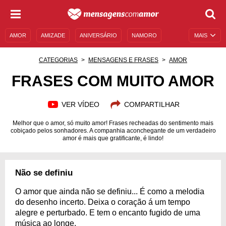
AMOR
AMIZADE
ANIVERSÁRIO
NAMORO
MAIS
SENTIMENTOS
LEGENDAS
DATAS ESPECIAIS
CATEGORIAS
MENSAGENS E FRASES
AMOR
UNIVERSO FEMININO
AUTOAJUDA
DESCULPAS
FRASES COM MUITO AMOR
MENSAGENS E FRASES
MENSAGENS DE ANIVERSÁRIO
VER VÍDEO
COMPARTILHAR
ENTRETENIMENTO
FAMOSOS
BÍBLIA
Melhor que o amor, só muito amor! Frases recheadas do sentimento mais
cobiçado pelos sonhadores. A companhia aconchegante de um verdadeiro
amor é mais que gratificante, é lindo!
Não se definiu
O amor que ainda não se definiu... É como a melodia
do desenho incerto. Deixa o coração á um tempo
alegre e perturbado. E tem o encanto fugido de uma
música ao longe.