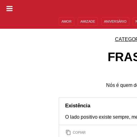
AMOR
AMIZADE
ANIVERSÁRIO
DESCULPAS
MENSAGENS E FRASES
CATEGO
FRA
Nós é quem de
Existência
O lado positivo existe sempre,
COPIAR