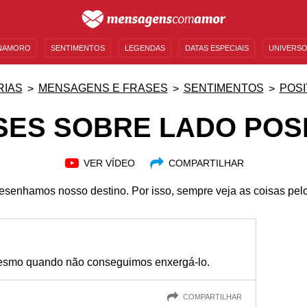
NAMORO
SENTIMENTOS
LEGENDAS
DATAS ESPECIAIS
UNIVERSO
MENSAGENS DE ANIVERSÁRIO
ENTRETENIMENTO
FAMOSOS
BÍBLIA
RIAS
MENSAGENS E FRASES
SENTIMENTOS
POSI
SES SOBRE LADO POSI
VER VÍDEO
COMPARTILHAR
senhamos nosso destino. Por isso, sempre veja as coisas pelo 
 mesmo quando não conseguimos enxergá-lo.
COMPARTILHAR