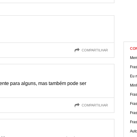
CO
COMPARTILHAR
Men
Fras
Eu 
lmente para alguns, mas também pode ser
Min
Fra
Fras
COMPARTILHAR
Fra
Fra
Aut